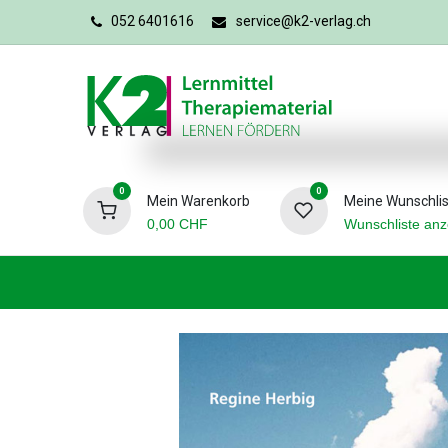
052 6401616
service@k2-verlag.ch
0
0
Mein Warenkorb
Meine Wunschlis
0,00
CHF
Wunschliste anz
Förderpädagogik
Logopädie
Ergo