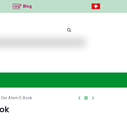
Blog
Beliebte Themen
Neu bei K2
Angebote %
Der Atem E-Book
ook