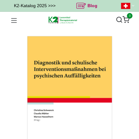
K2-Katalog 2025 >>>
Blog
0