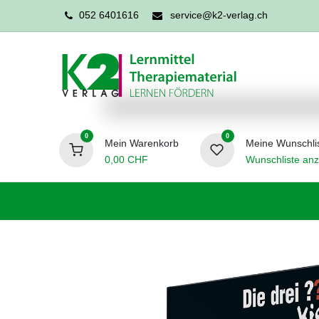
052 6401616
service@k2-verlag.ch
0
0
Mein Warenkorb
Meine Wunschli
0,00
CHF
Wunschliste anz
Förderpädagogik
Logopädie
Ergo