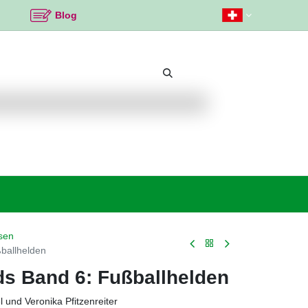
Blog
Beliebte Themen
Neu bei K2
Angebote %
sen
ßballhelden
ds Band 6: Fußballhelden
 und Veronika Pfitzenreiter