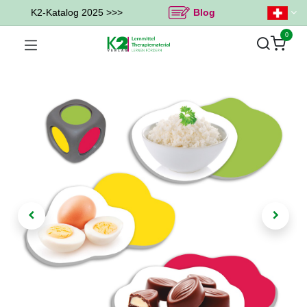
K2-Katalog 2025 >>>
Blog
0