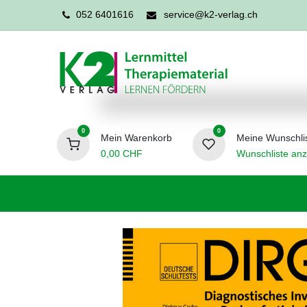
052 6401616
service@k2-verlag.ch
0
0
Mein Warenkorb
Meine Wunschli
0,00
CHF
Wunschliste anz
Förderpädagogik
Logopädie
Ergo