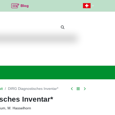
Blog
Beliebte Themen
Neu bei K2
Angebote %
tt
DIRG Diagnostisches Inventar*
sches Inventar*
lum, M. Hasselhorn