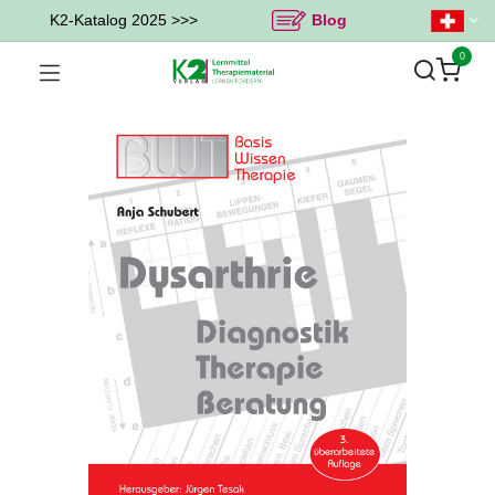
K2-Katalog 2025 >>>
Blog
0