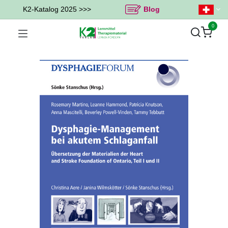
K2-Katalog 2025 >>>
Blog
0