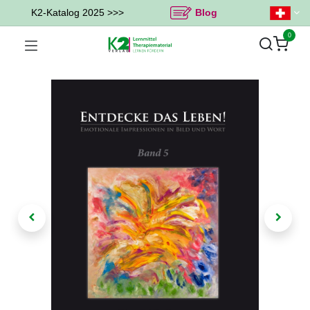
K2-Katalog 2025 >>>
Blog
0