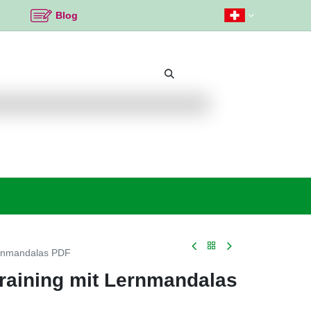
Blog
Beliebte Themen
Neu bei K2
Angebote %
Lernmandalas PDF
Training mit Lernmandalas