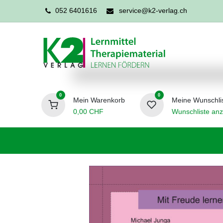
052 6401616
service@k2-verlag.ch
0
0
Mein Warenkorb
Meine Wunschli
0,00
CHF
Wunschliste anz
Förderpädagogik
Logopädie
Ergo