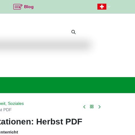
Blog
Beliebte Themen
Neu bei K2
Angebote %
eit, Soziales
st PDF
tationen: Herbst PDF
nterricht