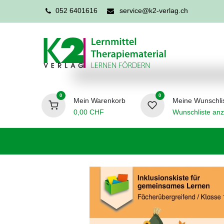
052 6401616
service@k2-verlag.ch
0
0
Mein Warenkorb
Meine Wunschli
0,00
CHF
Wunschliste anz
Förderpädagogik
Logopädie
Ergo