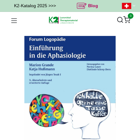
K2-Katalog 2025 >>>
Blog
0