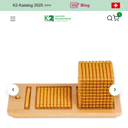
K2-Katalog 2025 >>>
Blog
0