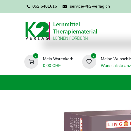
052 6401616
service@k2-verlag.ch
0
0
Mein Warenkorb
Meine Wunschli
0,00
CHF
Wunschliste anz
Förderpädagogik
Logopädie
Ergo