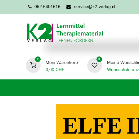
052 6401616
service@k2-verlag.ch
0
0
Mein Warenkorb
Meine Wunschli
0,00
CHF
Wunschliste anz
Förderpädagogik
Logopädie
Ergo