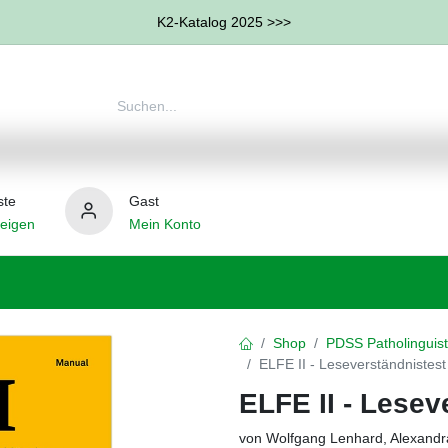
K2-Katalog 2025 >>>
ste
Gast
eigen
Mein Konto
therapie
Weitere Therapie-Bereiche
Hilfsmittel
Shop
PDSS Patholinguist
ELFE II - Leseverständnistest 
ELFE II - Lesev
von Wolfgang Lenhard, Alexandr