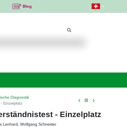
Blog
Beliebte Themen
Neu bei K2
Angebote %
ische Diagnostik
- Einzelplatz
erständnistest - Einzelplatz
a Lenhard, Wolfgang Schneider