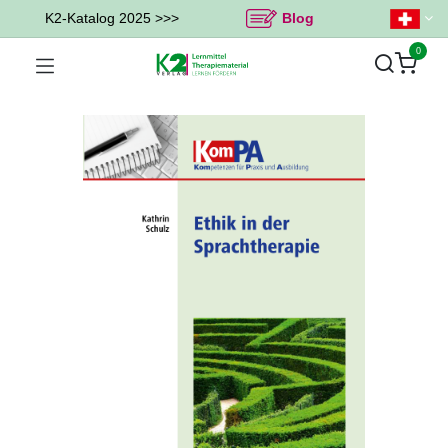
K2-Katalog 2025 >>>
Blog
0