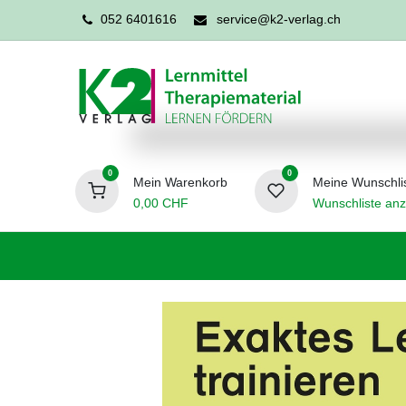
052 6401616
service@k2-verlag.ch
0
0
Mein Warenkorb
Meine Wunschli
0,00
CHF
Wunschliste anz
Förderpädagogik
Logopädie
Ergo