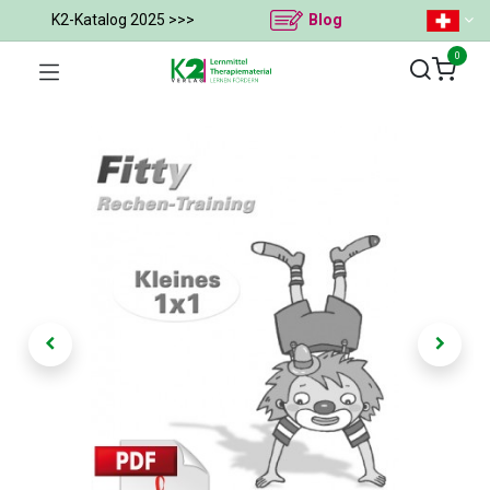
K2-Katalog 2025 >>>
Blog
0