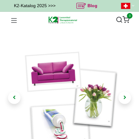
K2-Katalog 2025 >>>
Blog
0