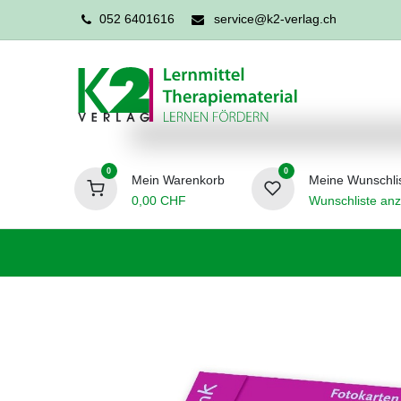
052 6401616
service@k2-verlag.ch
0
0
Mein Warenkorb
Meine Wunschli
0,00
CHF
Wunschliste anz
Förderpädagogik
Logopädie
Ergo