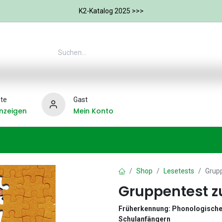
K2-Katalog 2025 >>>
te
Gast
nzeigen
Mein Konto
Ergotherapie
Weitere Therapie-Bereiche
Hilfs
Shop
Lesetests
Grup
Gruppentest z
Früherkennung: Phonologische 
Schulanfängern