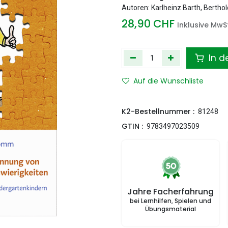
Autoren: Karlheinz Barth, Berth
28,90
CHF
Inklusive MwSt
In d
Auf die Wunschliste
K2-Bestellnummer :
81248
GTIN :
9783497023509
Jahre Facherfahrung
bei Lernhilfen, Spielen und
Übungsmaterial