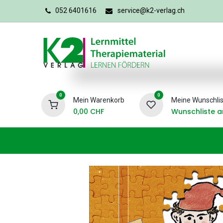
052 6401616
service@k2-verlag.ch
0
0
Mein Warenkorb
Meine Wunschlis
0,00
CHF
Wunschliste a
Förderpädagogik
Logopädie