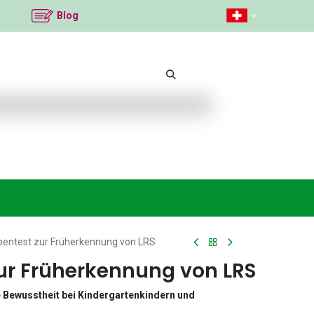
Blog
mittel
Beliebte Themen
Neu bei K2
An
pentest zur Früherkennung von LRS
ur Früherkennung von LRS
Bewusstheit bei Kindergartenkindern und