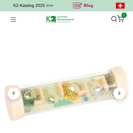
K2-Katalog 2025 >>>
Blog
0