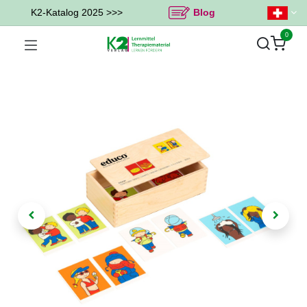
K2-Katalog 2025 >>>
Blog
0