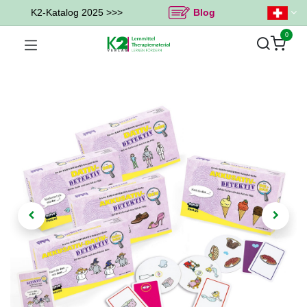
K2-Katalog 2025 >>>
Blog
0