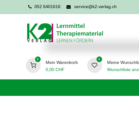
052 6401616
service@k2-verlag.ch
0
0
Mein Warenkorb
Meine Wunschli
0,00
CHF
Wunschliste anz
Förderpädagogik
Logopädie
Ergo