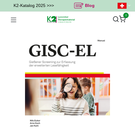
K2-Katalog 2025 >>>
Blog
0