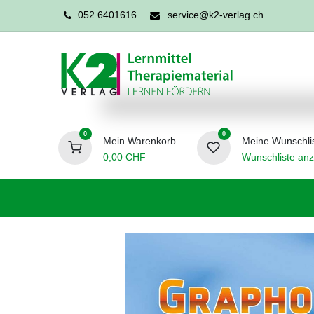
052 6401616
service@k2-verlag.ch
0
0
Mein Warenkorb
Meine Wunschli
0,00
CHF
Wunschliste anz
Förderpädagogik
Logopädie
Ergo