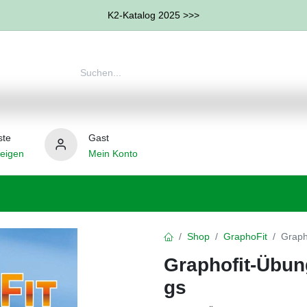
K2-Katalog 2025 >>>
ste
Gast
eigen
Mein Konto
therapie
Weitere Therapie-Bereiche
Hilfsmittel
Shop
GraphoFit
Graph
Graphofit-Übun
gs