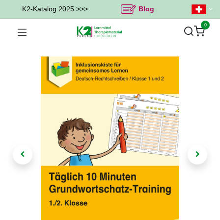
K2-Katalog 2025 >>>
Blog
0