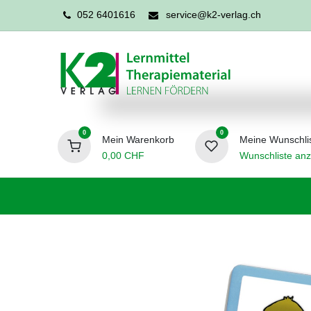
052 6401616
service@k2-verlag.ch
0
0
Mein Warenkorb
Meine Wunschli
0,00
CHF
Wunschliste anz
Förderpädagogik
Logopädie
Ergo