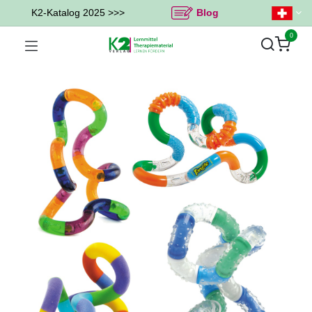
K2-Katalog 2025 >>>
Blog
0