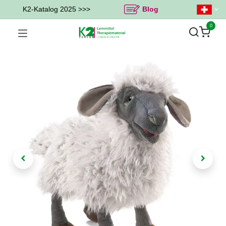
K2-Katalog 2025 >>>
Blog
0