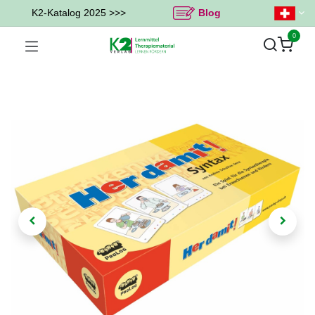
K2-Katalog 2025 >>>
Blog
0