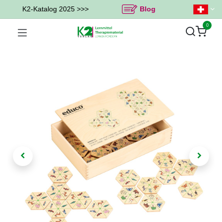
K2-Katalog 2025 >>>
Blog
0