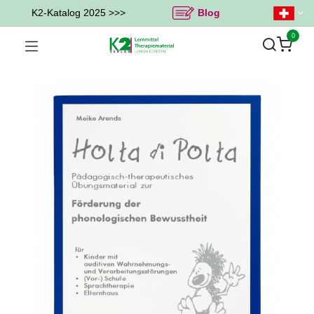
K2-Katalog 2025 >>>
Blog
0