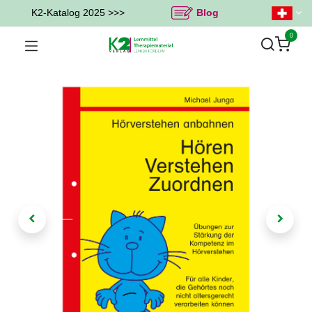
K2-Katalog 2025 >>>
Blog
0