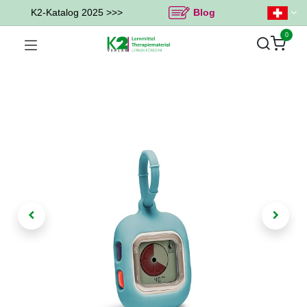
K2-Katalog 2025 >>>
Blog
0