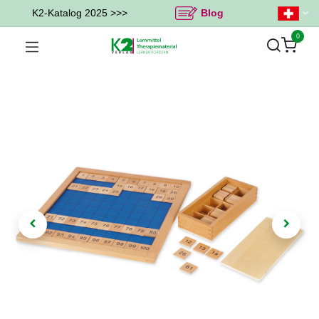
K2-Katalog 2025 >>>
Blog
0