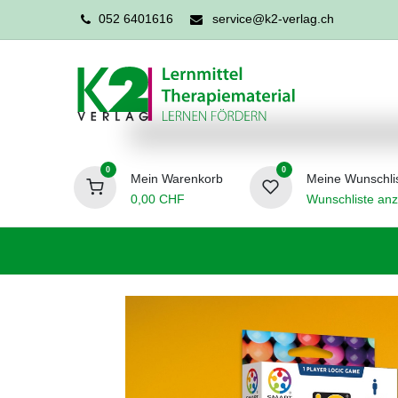
052 6401616
service@k2-verlag.ch
0
0
Mein Warenkorb
Meine Wunschli
0,00
CHF
Wunschliste anz
Förderpädagogik
Logopädie
Ergo