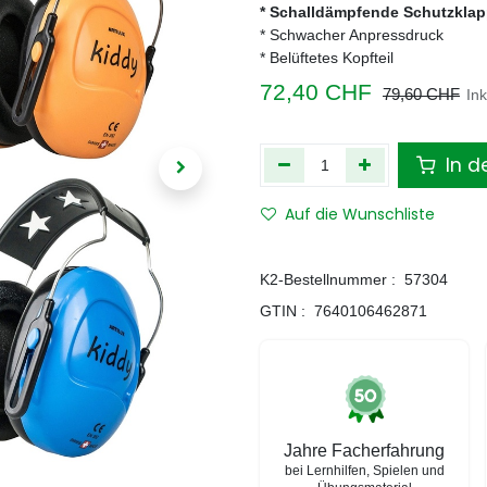
* Schalldämpfende Schutzklap
* Schwacher Anpressdruck
* Belüftetes Kopfteil
72,40
CHF
79,60
CHF
In
In d
Auf die Wunschliste
K2-Bestellnummer :
57304
GTIN :
7640106462871
Jahre Facherfahrung
bei Lernhilfen, Spielen und