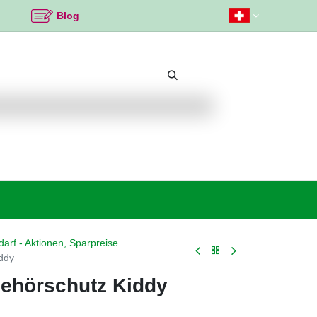
Blog
Beliebte Themen
Neu bei K2
Angebote %
edarf - Aktionen, Sparpreise
ddy
gehörschutz Kiddy