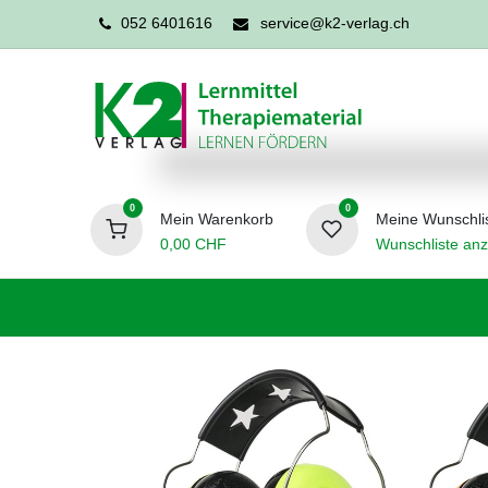
052 6401616
service@k2-verlag.ch
0
0
Mein Warenkorb
Meine Wunschli
0,00
CHF
Wunschliste anz
Förderpädagogik
Logopädie
Ergo