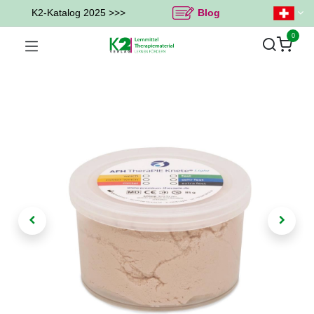
K2-Katalog 2025 >>>
Blog
0