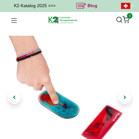
K2-Katalog 2025 >>>
Blog
0