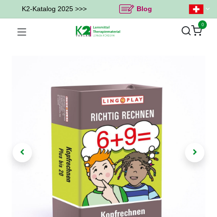
K2-Katalog 2025 >>>
Blog
0