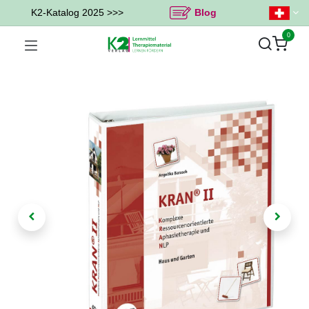
K2-Katalog 2025 >>>
Blog
0