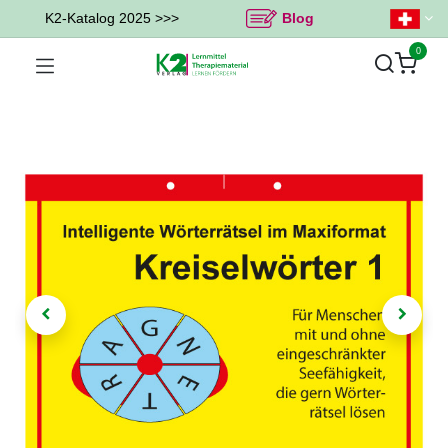
K2-Katalog 2025 >>>
Blog
0