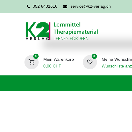
052 6401616
service@k2-verlag.ch
0
0
Mein Warenkorb
Meine Wunschli
0,00
CHF
Wunschliste anz
Förderpädagogik
Logopädie
Ergo