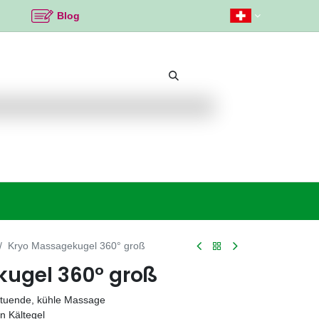
Blog
Beliebte Themen
Neu bei K2
Angebote %
Kryo Massagekugel 360° groß
ugel 360° groß
ltuende, kühle Massage
n Kältegel