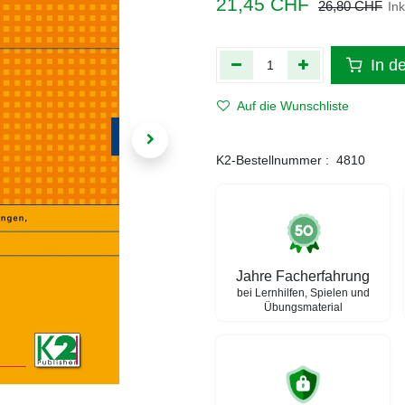
21,45
CHF
26,80
CHF
In
In d
Auf die Wunschliste
K2-Bestellnummer :
4810
Jahre Facherfahrung
bei Lernhilfen, Spielen und
Übungsmaterial