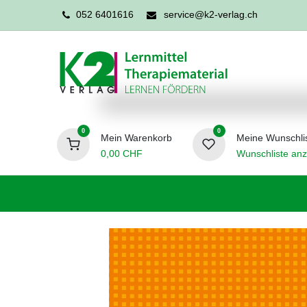
052 6401616
service@k2-verlag.ch
0
0
Mein Warenkorb
Meine Wunschli
0,00
CHF
Wunschliste anz
Förderpädagogik
Logopädie
Ergo