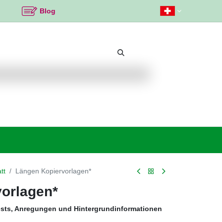
Blog
Beliebte Themen
Neu bei K2
Angebote %
tt
Längen Kopiervorlagen*
orlagen*
ests, Anregungen und Hintergrundinformationen