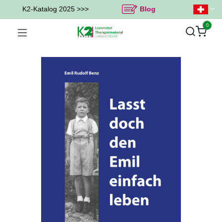
K2-Katalog 2025 >>>
Blog
0