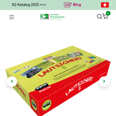
K2-Katalog 2025 >>>
Blog
0