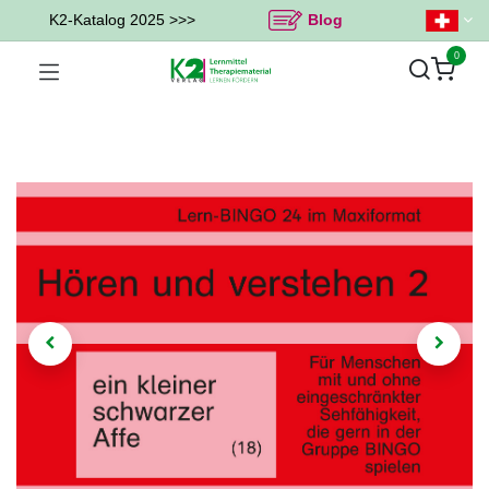
K2-Katalog 2025 >>>
Blog
0