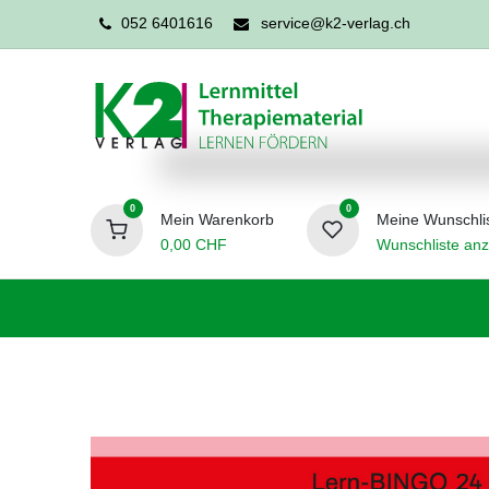
052 6401616
service@k2-verlag.ch
0
0
Mein Warenkorb
Meine Wunschli
0,00
CHF
Wunschliste anz
Förderpädagogik
Logopädie
Ergo