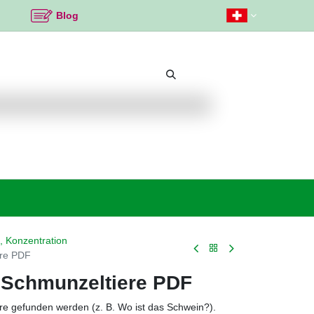
Blog
Beliebte Themen
Neu bei K2
Angebote %
, Konzentration
ere PDF
 Schmunzeltiere PDF
ere gefunden werden (z. B. Wo ist das Schwein?).