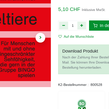
5,10
CHF
Inklusive MwSt.
In d
Auf die Wunschliste
Download Produkt
Nach der Zahlung Ihrer Bestel
Mail. Sie können Ihre Downlo
Bestellung herunterladen.
K2-Bestellnummer :
800528