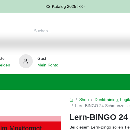
K2-Katalog 2025 >>>
ste
Gast
eigen
Mein Konto
therapie
Weitere Therapie-Bereiche
Hilfsmittel
Shop
Denktraining, Logik
Lern-BINGO 24 Schmunzelti
Lern-BINGO 24
Bei diesem Lern-Bingo sollen Ti