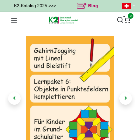
K2-Katalog 2025 >>>
Blog
0